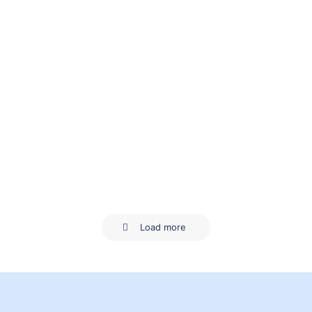
15. Dezember 2021
REA beim bundesweiten
Vorlesetag 2021
Load more