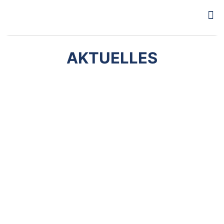
AKTUELLES
29. Juni 2023
REA gewinnt die Teamwertung