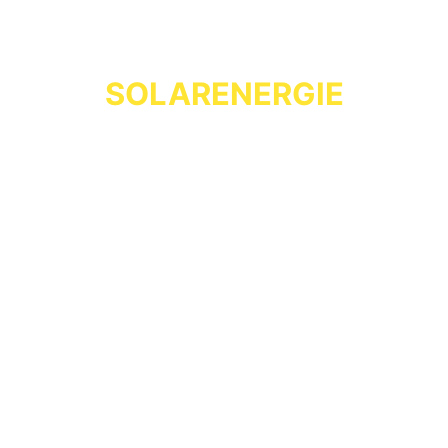
SOLARENERGIE
Die Sonne liefert zu jedem Zeitpunkt mehr Energie als die
ganze Welt benötigt - machen wir sie gemeinsam nutzbar!