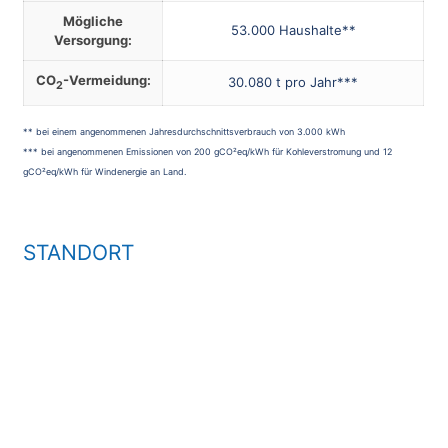
Mögliche
53.000 Haushalte**
Versorgung:
CO
-Vermeidung:
30.080 t pro Jahr***
2
** bei einem angenommenen Jahresdurchschnittsverbrauch von 3.000 kWh
*** bei angenommenen Emissionen von 200 gCO²eq/kWh für Kohleverstromung und 12
gCO²eq/kWh für Windenergie an Land.
STANDORT