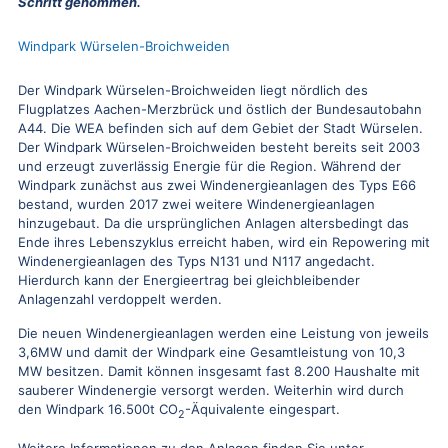
Schritt genommen.
Windpark Würselen-Broichweiden
Der Windpark Würselen-Broichweiden liegt nördlich des
Flugplatzes Aachen-Merzbrück und östlich der Bundesautobahn
A44. Die WEA befinden sich auf dem Gebiet der Stadt Würselen.
Der Windpark Würselen-Broichweiden besteht bereits seit 2003
und erzeugt zuverlässig Energie für die Region. Während der
Windpark zunächst aus zwei Windenergieanlagen des Typs E66
bestand, wurden 2017 zwei weitere Windenergieanlagen
hinzugebaut. Da die ursprünglichen Anlagen altersbedingt das
Ende ihres Lebenszyklus erreicht haben, wird ein Repowering mit
Windenergieanlagen des Typs N131 und N117 angedacht.
Hierdurch kann der Energieertrag bei gleichbleibender
Anlagenzahl verdoppelt werden.
Die neuen Windenergieanlagen werden eine Leistung von jeweils
3,6MW und damit der Windpark eine Gesamtleistung von 10,3
MW besitzen. Damit können insgesamt fast 8.200 Haushalte mit
sauberer Windenergie versorgt werden. Weiterhin wird durch
den Windpark 16.500t CO
-Äquivalente eingespart.
2
Weitere Informationen zu den Anlagen finden Sie unter