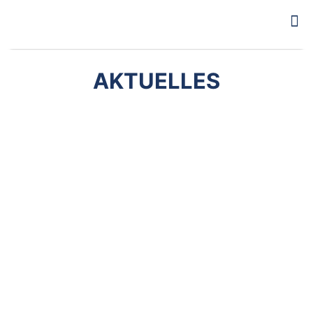
AKTUELLES
29. Juni 2023
REA gewinnt die Teamwertung