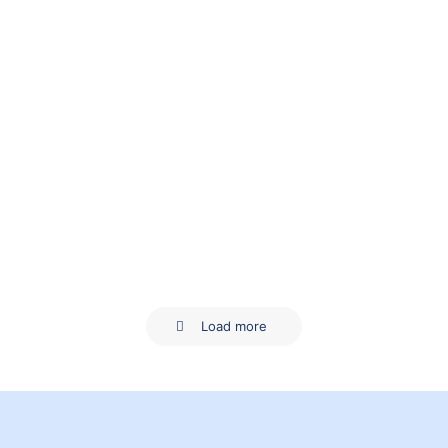
16. Dezember 2021
Frohe Weihnachtszeit und einen
guten Start ins neue Jahr!
Load more