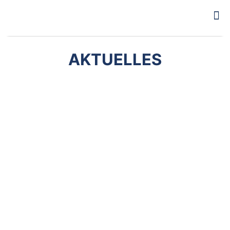
AKTUELLES
31. Juli 2018
Die Bürgerenergie Kreis Düren
eG nimmt neue Mitglieder auf