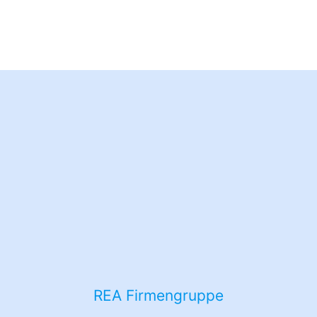
Neues Jahr, sauberer Strom –
Vorsätze für 2018
REA Firmengruppe