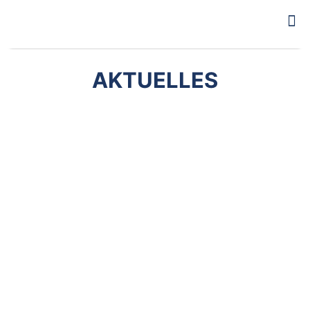
AKTUELLES
9. Juni 2022
REA hilft vor Ort: Kreuzau erhält
Defibrillatoren