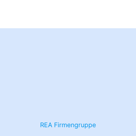
Entscheidung zur Genehmigung
des Windparks Kreuzau-Thum
REA Firmengruppe