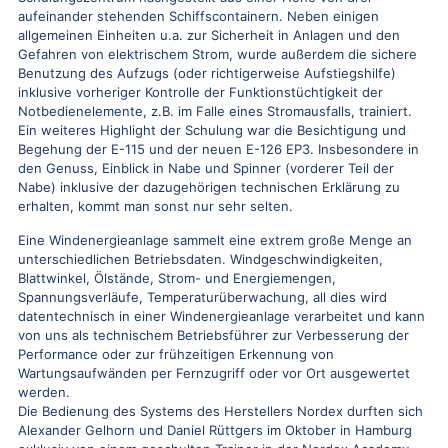
aufeinander stehenden Schiffscontainern. Neben einigen
allgemeinen Einheiten u.a. zur Sicherheit in Anlagen und den
Gefahren von elektrischem Strom, wurde außerdem die sichere
Benutzung des Aufzugs (oder richtigerweise Aufstiegshilfe)
inklusive vorheriger Kontrolle der Funktionstüchtigkeit der
Notbedienelemente, z.B. im Falle eines Stromausfalls, trainiert.
Ein weiteres Highlight der Schulung war die Besichtigung und
Begehung der E-115 und der neuen E-126 EP3. Insbesondere in
den Genuss, Einblick in Nabe und Spinner (vorderer Teil der
Nabe) inklusive der dazugehörigen technischen Erklärung zu
erhalten, kommt man sonst nur sehr selten.
Eine Windenergieanlage sammelt eine extrem große Menge an
unterschiedlichen Betriebsdaten. Windgeschwindigkeiten,
Blattwinkel, Ölstände, Strom- und Energiemengen,
Spannungsverläufe, Temperaturüberwachung, all dies wird
datentechnisch in einer Windenergieanlage verarbeitet und kann
von uns als technischem Betriebsführer zur Verbesserung der
Performance oder zur frühzeitigen Erkennung von
Wartungsaufwänden per Fernzugriff oder vor Ort ausgewertet
werden.
Die Bedienung des Systems des Herstellers Nordex durften sich
Alexander Gelhorn und Daniel Rüttgers im Oktober in Hamburg