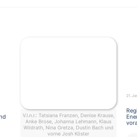
21. J
Regi
V.l.n.r.: Tatsiana Franzen, Denise Krause,
und
Ene
Anke Brose, Johanna Lehmann, Klaus
vor
Wildrath, Nina Gretza, Dustin Bach und
vorne Josh Köster