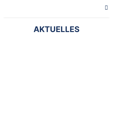
AKTUELLES
24. September 2020
Erweiterung PV-Anlage