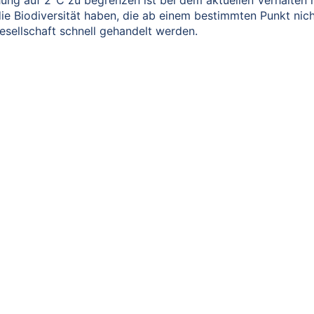
 auf 2°C zu begrenzen ist bei dem aktuellen Verhalten ni
e Biodiversität haben, die ab einem bestimmten Punkt ni
esellschaft schnell gehandelt werden.