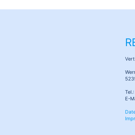
R
Ver
Wer
523
Tel.
E-Ma
Dat
Imp