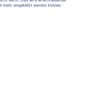
cht leicht. Dies wird einschneidende
cht mehr umgekehrt werden können.