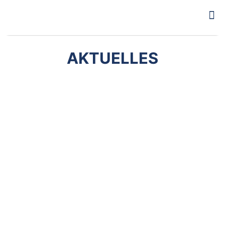
AKTUELLES
21. Januar 2026
Regionaler Erfolg: die REA treibt
Energiewende und
Wertschöpfung voran