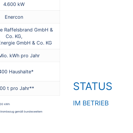
4.600 kW
Enercon
e Raffelsbrand GmbH &
Co. KG,
 Energie GmbH & Co. KG
Mio. kWh pro Jahr
400 Haushalte*
STATUS
000 t pro Jahr**
IM BETRIEB
000 kWh
em Strombezug gemäß bundesweitem