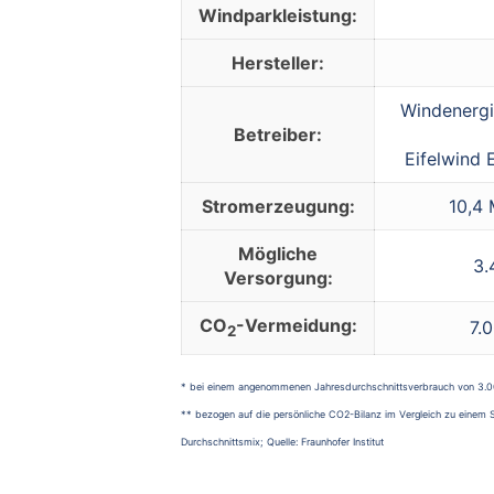
Windpark­leistung:
Hersteller:
Windenergi
Betreiber:
Eifelwind
Stromerzeugung:
10,4 
Mögliche
3.
Versorgung:
CO
-Vermeidung:
7.
2
* bei einem angenommenen Jahresdurchschnittsverbrauch von 3.
** bezogen auf die persönliche CO2-Bilanz im Vergleich zu ein
Durchschnittsmix; Quelle: Fraunhofer Institut