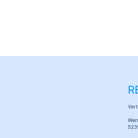
25. März 2021
REA Insight: Bachelorarbeit zur Auto
Potentialflächenanalysen an de
R
Ver
Wer
523