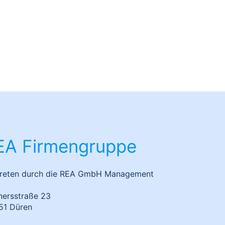
matisierung von
r TH Köln
EA Firmengruppe
treten durch die REA GmbH Management
nersstraße 23
51 Düren